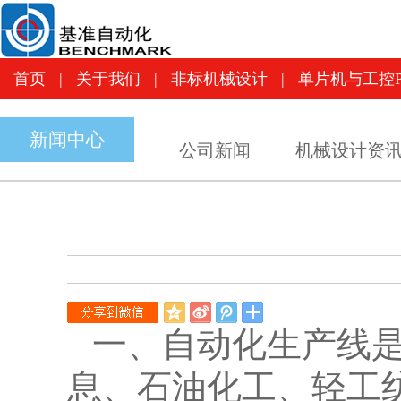
首页
|
关于我们
|
非标机械设计
|
单片机与工控
首页
|
关于我们
|
非标机械设计
|
单片机与工控P
新闻中心
公司新闻
机械设计资
QQ
新
腾
空
浪
讯
一、自动化生产线
间
微
微
博
博
息、石油化工、轻工