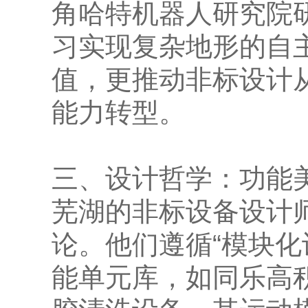
角哈特机器人研究院研
习实现复杂地形的自
值，更推动非标设计从
能力转型。
三、设计哲学：功能
芜湖的非标设备设计
论。他们遵循“模块化
能单元库，如同乐高