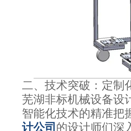
二、技术突破：定制
芜湖非标机械设备设
智能化技术的精准把
计公司
的设计师们深